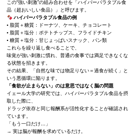
この“強い刺激”の組み合わせを「ハイパーパラタブル食
品（超おいしい食品）」と呼びます。
ハイパーパラタブル食品の例
• 脂質＋糖質：ドーナツ、ケーキ、チョコレート
• 脂質＋塩分：ポテトチップス、フライドチキン
• 糖質＋塩分：甘じょっぱいスナック、パン類
これらを繰り返し食べることで、
味覚が強い刺激に慣れ、普通の食事では満足できなくな
る状態を招きます。
その結果、「自然な味では物足りない＝過食が続く」と
いう悪循環に陥ります。
「食欲が止まらない」のは意思ではなく脳の問題
イェール大学の研究では、ハイパーパラタブル食品を摂
取した際に、
ドラッグ依存と同じ報酬系が活性化することが確認され
ています。
「もう一口だけ…」
→ 実は脳が報酬を求めているだけ。