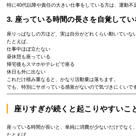
特に40代以降や責任の大きい仕事をしている方は、
運動不
3. 座っている時間の長さを自覚して
座りっぱなしの方ほど、
実は自分がどれくらい動いていな
たとえば、
仕事中ほぼ立たない
昼休憩も座っている
帰宅後もスマホやテレビで座る
休日も外に出ない
これだけ積み重なると、かなり活動量は落ちます。
でも、特別にサボっている感覚がないので気づきにくいで
座りすぎが続くと起こりやすいこ
座っている時間が長いと、単純に消費が少ないだけでなく
たとえば、