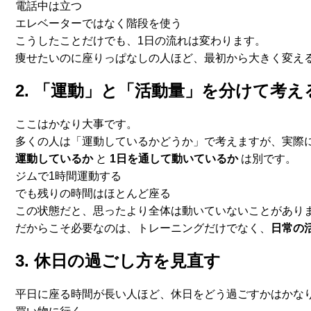
電話中は立つ
エレベーターではなく階段を使う
こうしたことだけでも、1日の流れは変わります。
痩せたいのに座りっぱなしの人ほど、最初から大きく変え
2. 「運動」と「活動量」を分けて考え
ここはかなり大事です。
多くの人は「運動しているかどうか」で考えますが、実際
運動しているか
と
1日を通して動いているか
は別です。
ジムで1時間運動する
でも残りの時間はほとんど座る
この状態だと、思ったより全体は動いていないことがあり
だからこそ必要なのは、トレーニングだけでなく、
日常の
3. 休日の過ごし方を見直す
平日に座る時間が長い人ほど、
休日をどう過ごすかはかな