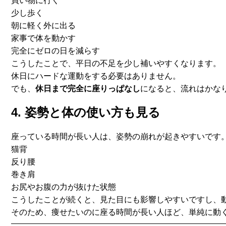
買い物に行く
少し歩く
朝に軽く外に出る
家事で体を動かす
完全にゼロの日を減らす
こうしたことで、平日の不足を少し補いやすくなります。
休日にハードな運動をする必要はありません。
でも、
休日まで完全に座りっぱなし
になると、
流れはかな
4. 姿勢と体の使い方も見る
座っている時間が長い人は、姿勢の崩れが起きやすいです
猫背
反り腰
巻き肩
お尻やお腹の力が抜けた状態
こうしたことが続くと、見た目にも影響しやすいですし、
そのため、痩せたいのに座る時間が長い人ほど、
単純に動