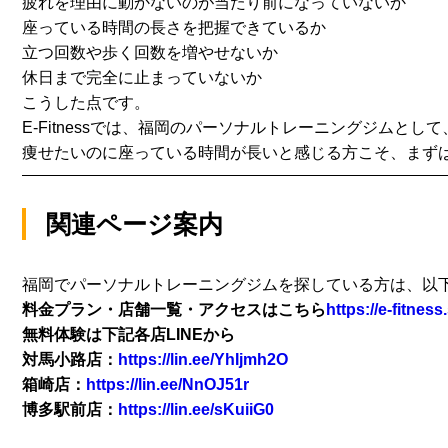
疲れを理由に動かないのが当たり前になっていないか
座っている時間の長さを把握できているか
立つ回数や歩く回数を増やせないか
休日まで完全に止まっていないか
こうした点です。
E-Fitnessでは、
福岡のパーソナルトレーニングジムとして
痩せたいのに座っている時間が長いと感じる方こそ、まず
関連ページ案内
福岡でパーソナルトレーニングジムを探している方は、
以
料金プラン・
店舗一覧・アクセスはこちら
https://e-fitness.
無料体験は下記各店LINEから
対馬小路店：
https://lin.ee/YhIjmh2O
箱崎店：
https://lin.ee/NnOJ51r
博多駅前店：
https://lin.ee/sKuiiG0