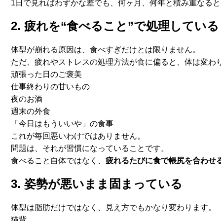
1日で見ればわずかな差でも、何ヶ月、
何年と積み重なると
2. 疲れを“食べること”で処理している
体型が崩れる原因は、食べすぎだけとは限りません。
ただ、疲れやストレスの処理方法が食に偏ると、
体は変わ
頑張った日のご褒美
仕事終わりの甘いもの
夜のお酒
週末の外食
「今日はもういいや」の食事
これが毎回悪いわけではありません。
問題は、それが習慣になっていることです。
食べること自体ではなく、
疲れるたびに食で帳尻を合わせ
3. 姿勢が悪いまま固まっている
体型は脂肪だけではなく、見え方でもかなり変わります。
猫背