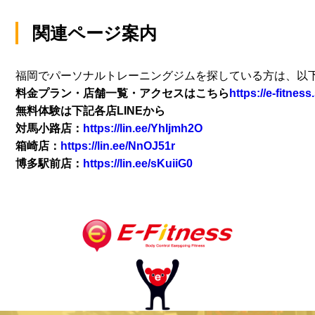
関連ページ案内
福岡でパーソナルトレーニングジムを探している方は、
以
料金プラン・
店舗一覧・アクセスはこちら
https://e-fitness.
無料体験は下記各店LINEから
対馬小路店：
https://lin.ee/YhIjmh2O
箱崎店：
https://lin.ee/NnOJ51r
博多駅前店：
https://lin.ee/sKuiiG0