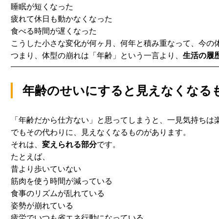
睡眠が短くなった
疲れて休日も動かなくなった
食べる時間が遅くなった
こうした小さな変化が何ヶ月、何年と積み重なって、
今の
つまり、体型の崩れは「年齢」という一言より、
生活の履
年齢のせいにすると見えなくなる
「年齢だから仕方ない」と思ってしまうと、
一見気持ちは
でもその代わりに、見えなくなるものがあります。
それは、
変えられる部分
です。
たとえば、
昔より歩いていない
筋肉を使う時間が減っている
食事のリズムが乱れている
姿勢が崩れている
疲労でいつも省エネ行動になっている